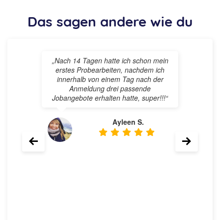
Das sagen andere wie du
„Ich hab von Traumjob Pflege das
erste Mal bei Instagram gehört. Ich
habe meine Infos angegeben und
hatte innerhalb von wenigen Tagen
passende Angebote. Ich hab mich
dann für ein Pflegeheim entschieden
bei dem ich jetzt mehr Geld verdiene
bei einer niedrigeren Stundenanzahl
pro Woche. Außerdem ist die
allgemeine Atmosphäre super und wir
verstehen uns super in unserem Team
und haben viel Spaß gemeinsam.“
Sevim T.