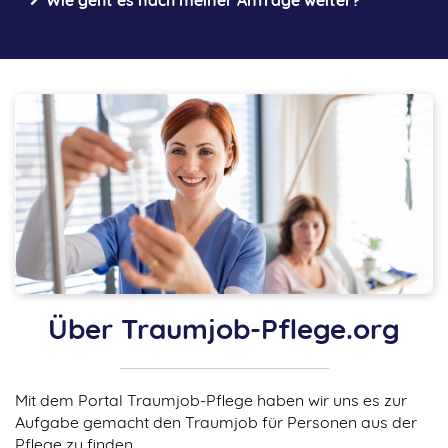
Wie geht es nach meiner Anfrage weiter?
Nachdem du eine Anfrage über unser Formular
gestellt hast, rufen wir dich kurz an oder melden uns
per WhatsApp (du entscheidest), um letzte
perfekte Match bringen wir Pflegekräfte
Rückfragen zu stellen.
und Arbeitgeber zusammen
Danach finden wir dein perfektes Match und machen
den Arbeitgeber aus unserem Pool ausfindig, die deine
Bedingungen erfüllt und somit deinen Traumjob wahr
werden lässt. Das wenige Tage - schon bald werden
sich geeignete Praxen bei dir melden,
die sich dann
bei dir bewerben.
Über Traumjob-Pflege.org
Mit dem Portal Traumjob-Pflege haben wir uns es zur
Aufgabe gemacht den Traumjob für Personen aus der
Pflege zu finden.