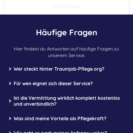
Häufige Fragen
Hier findest du Antworten auf häufige Fragen zu
unserem Service.
Wer steckt hinter Traumjob-Pflege.org?
Für wen eignet sich dieser Service?
Ist die Vermittlung wirklich komplett kostenlos
Personen aus der Pflege Ihren Traumjob mit
aktuellen Job unzufrieden sind
und unverbindlich?
hervorragenden Arbeitsbedingungen schnell und
einfach finden.
neue
komplett kostenlos
Was sind meine Vorteile als Pflegekraft?
Herausforderung suchen
du im Mittelpunkt!